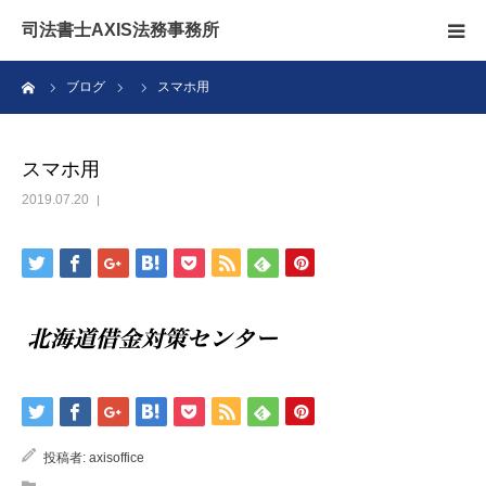
司法書士AXIS法務事務所
ーム
ブログ
スマホ用
相続のこと
無料相談
スマホ用
2019.07.20
アクセス
ブログ
スタッフ
お問い合わせ
投稿者:
axisoffice
親なきあと問題相談室ファミリア