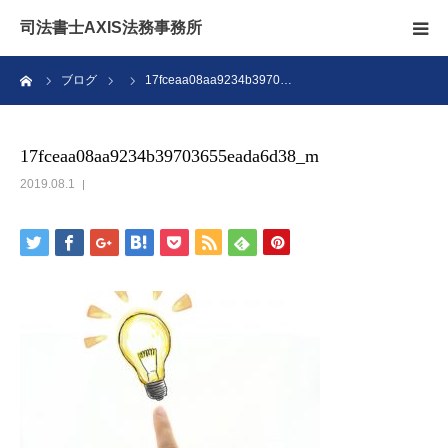
司法書士AXIS法務事務所
ーム
ブログ
17fceaa08aa9234b3970…
相続のこと
無料相談
17fceaa08aa9234b39703655eada6d38_m
2019.08.1
アクセス
ブログ
スタッフ
お問い合わせ
親なきあと問題相談室ファミリア