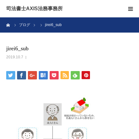
司法書士AXIS法務事務所
ーム
ブログ
jirei6_sub
相続のこと
無料相談
jirei6_sub
2019.10.7
アクセス
ブログ
スタッフ
お問い合わせ
親なきあと問題相談室ファミリア