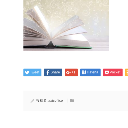
Tweet
Share
+1
Hatena
Pocket
投稿者:
axisoffice