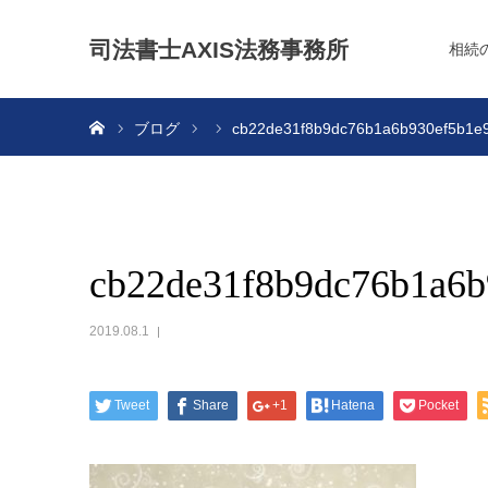
司法書士AXIS法務事務所
相続
ホーム
ブログ
cb22de31f8b9dc76b1a6b930ef5b1e
cb22de31f8b9dc76b1a6
2019.08.1
Tweet
Share
+1
Hatena
Pocket