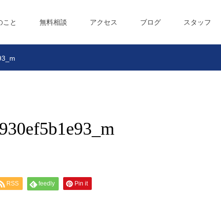
のこと
無料相談
アクセス
ブログ
スタッフ
93_m
b930ef5b1e93_m
RSS
feedly
Pin it