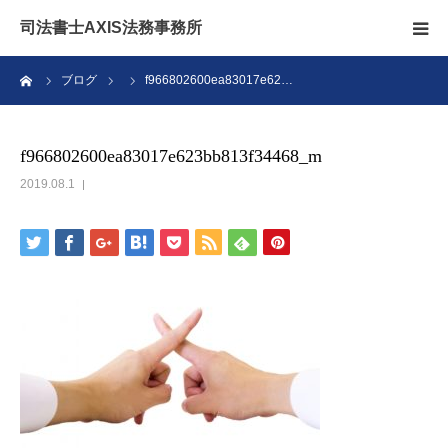
司法書士AXIS法務事務所
ーム
ブログ
f966802600ea83017e62…
相続のこと
無料相談
f966802600ea83017e623bb813f34468_m
2019.08.1
アクセス
ブログ
スタッフ
お問い合わせ
親なきあと問題相談室ファミリア